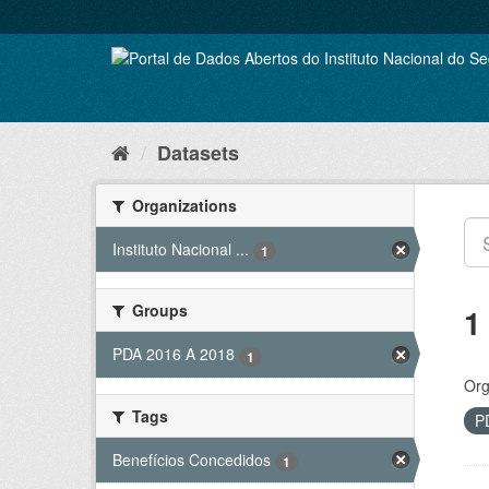
Skip
to
content
Datasets
Organizations
Instituto Nacional ...
1
Groups
1
PDA 2016 A 2018
1
Org
Tags
P
Benefícios Concedidos
1