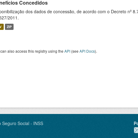
nefícios Concedidos
ponibilização dos dados de concessão, de acordo com o Decreto nº 8.
527/2011.
V
ZIP
can also access this registry using the
API
(see
API Docs
).
o Seguro Social - INSS
P