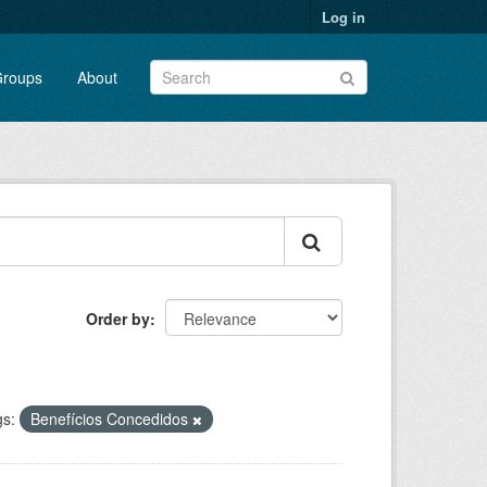
Log in
roups
About
Order by
s:
Benefícios Concedidos