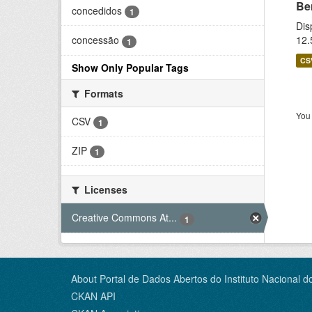
Be
concedidos
1
Dis
12.
concessão
1
CS
Show Only Popular Tags
Formats
You 
CSV
1
ZIP
1
Licenses
Creative Commons At...
1
About Portal de Dados Abertos do Instituto Nacional d
CKAN API