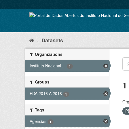
Skip
to
content
Datasets
Organizations
Instituto Nacional ...
1
Groups
1
PDA 2016 A 2018
1
Org
Tags
P
Agências
1