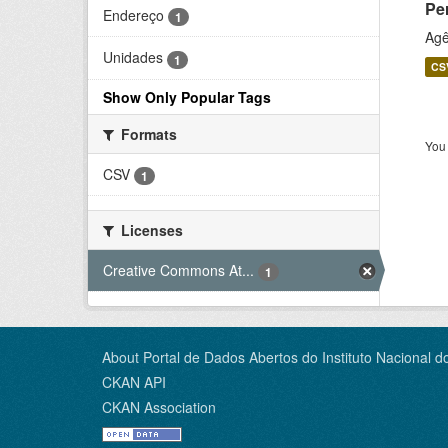
Pe
Endereço
1
Agê
Unidades
1
CS
Show Only Popular Tags
Formats
You 
CSV
1
Licenses
Creative Commons At...
1
About Portal de Dados Abertos do Instituto Nacional d
CKAN API
CKAN Association