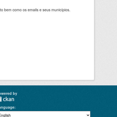
nto bem como os emails e seus municípios.
owered by
anguage