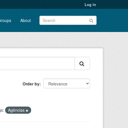
Log in
roups
About
Order by
s:
Agências