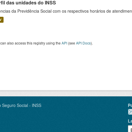
rfil das unidades do INSS
ncias da Previdência Social com os respectivos horários de atendime
V
can also access this registry using the
API
(see
API Docs
).
o Seguro Social - INSS
P
L