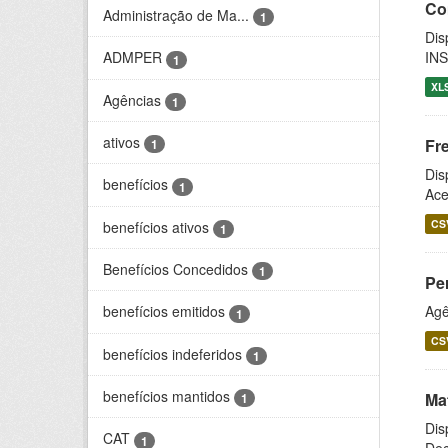
Co
Administração de Ma...
1
Dis
INS
ADMPER
1
XL
Agências
1
ativos
Fr
1
Dis
benefícios
1
Ace
CS
benefícios ativos
1
Benefícios Concedidos
1
Pe
Agê
benefícios emitidos
1
CS
benefícios indeferidos
1
benefícios mantidos
Ma
1
Dis
CAT
1