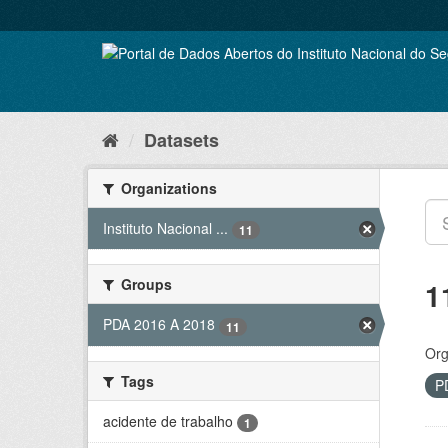
Skip
to
content
Datasets
Organizations
Instituto Nacional ...
11
Groups
1
PDA 2016 A 2018
11
Org
Tags
P
acidente de trabalho
1