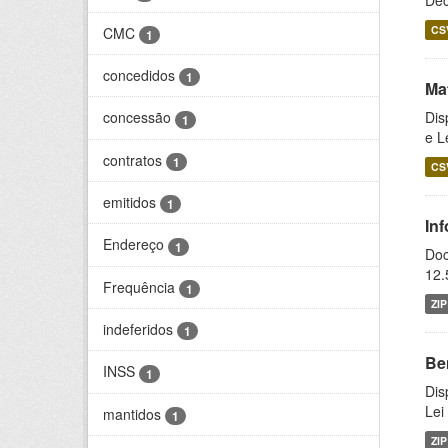
Dec
CS
CMC
1
concedidos
1
Ma
Dis
concessão
1
e L
contratos
1
CS
emitidos
1
In
Endereço
1
Doc
12.
Frequência
1
ZIP
indeferidos
1
Be
INSS
1
Dis
Lei
mantidos
1
ZIP