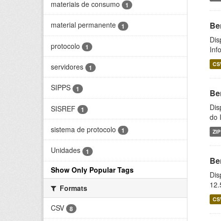
materiais de consumo
1
Be
material permanente
1
Dis
protocolo
1
Inf
CS
servidores
1
SIPPS
1
Be
Dis
SISREF
1
do 
sistema de protocolo
1
ZIP
Unidades
1
Be
Show Only Popular Tags
Dis
12.
Formats
CS
CSV
8