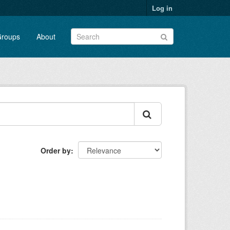
Log in
roups
About
Order by