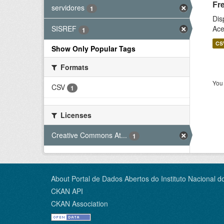
Fr
servidores
1
Dis
Ace
SISREF
1
CS
Show Only Popular Tags
Formats
You 
CSV
1
Licenses
Creative Commons At...
1
About Portal de Dados Abertos do Instituto Nacional d
CKAN API
CKAN Association