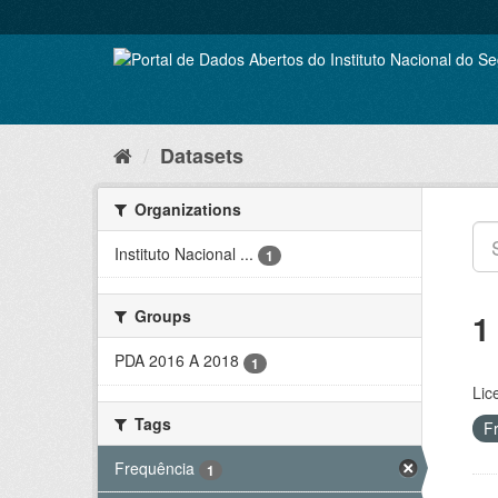
Skip
to
content
Datasets
Organizations
Instituto Nacional ...
1
Groups
1
PDA 2016 A 2018
1
Lic
Tags
F
Frequência
1