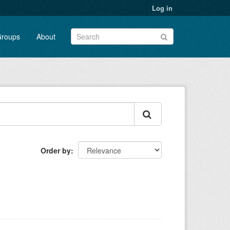
Log in
roups
About
Order by