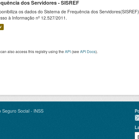
equência dos Servidores - SISREF
ponibiliza os dados do Sistema de Frequência dos Servidores(SISREF)
sso à Informação nº 12.527/2011.
V
can also access this registry using the
API
(see
API Docs
).
o Seguro Social - INSS
P
L