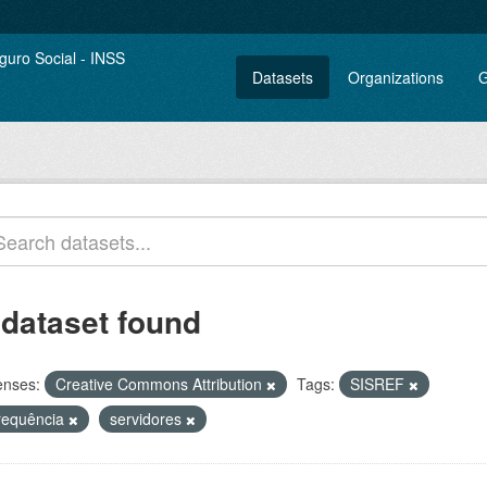
Datasets
Organizations
G
 dataset found
enses:
Creative Commons Attribution
Tags:
SISREF
requência
servidores