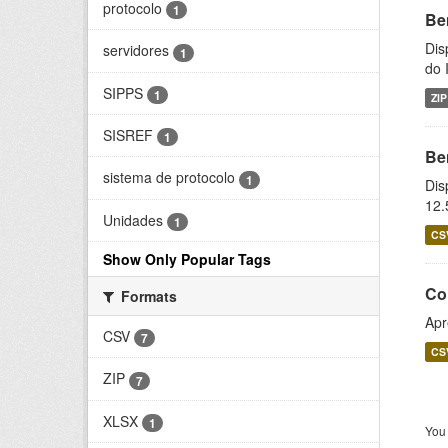
protocolo
1
Be
Dis
servidores
1
do 
SIPPS
1
ZIP
SISREF
1
Be
sistema de protocolo
1
Dis
12.
Unidades
1
CS
Show Only Popular Tags
Co
Formats
Apr
CSV
7
CS
ZIP
7
XLSX
1
You 