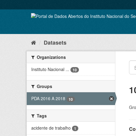
Skip
to
content
Datasets
Organizations
Instituto Nacional ...
10
Groups
1
PDA 2016 A 2018
10
Gro
Tags
acidente de trabalho
Co
1