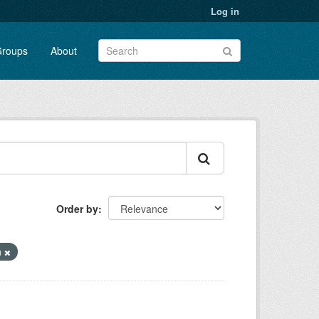
Log in
roups
About
Order by
n