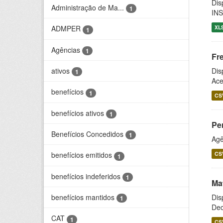
Dis
Administração de Ma...
1
INS
XL
ADMPER
1
Agências
1
Fr
ativos
Dis
1
Ace
benefícios
1
CS
benefícios ativos
1
Pe
Benefícios Concedidos
1
Agê
CS
benefícios emitidos
1
benefícios indeferidos
1
Ma
benefícios mantidos
Dis
1
Dec
CAT
1
CS