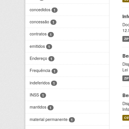
concedidos
1
In
concessão
1
Doc
12.
contratos
1
ZIP
emitidos
1
Be
Endereço
1
Dis
Lei
Frequência
1
ZIP
indeferidos
1
INSS
Be
1
Dis
mantidos
1
Inf
CS
material permanente
1